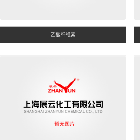
乙酸纤维素