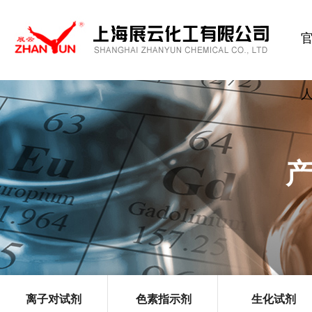
离子对试剂
色素指示剂
生化试剂