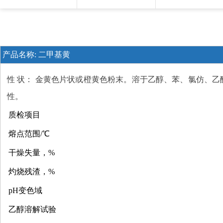
产品名称:
二甲基黄
性 状： 金黄色片状或橙黄色粉末。溶于乙醇、苯、氯仿、乙醚、
性。
质检项目
熔点范围/℃
干燥失量，%
灼烧残渣，%
pH变色域
乙醇溶解试验