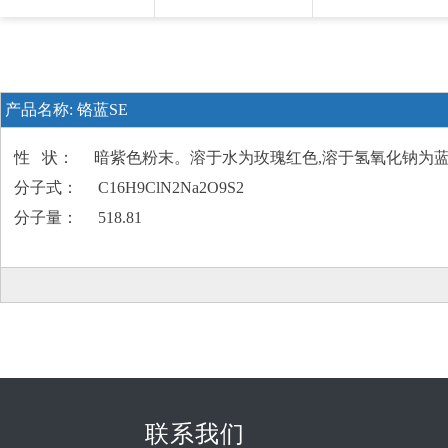
产品名称:
铬蓝SE
性 状： 暗紫色粉末。溶于水为玫瑰红色,溶于氢氧化钠为蓝
分子式： C16H9ClN2Na2O9S2
分子量： 518.81
联系我们